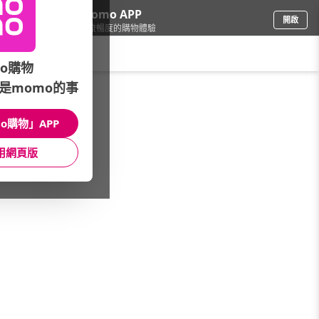
下載momo APP
開啟
給你3倍流暢度的購物體驗
請輸入搜尋關鍵字
o購物
是momo的事
戶外用品
/
戶外露營
/
戶外品牌
/
BLUETTI
o購物」APP
館長推薦
月銷量
新上市
價格
評價
用網頁版
很抱歉，沒有篩選到符合條件的商品
您可以調整篩選條件試試看