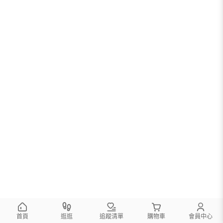
首頁
逛逛
追蹤清單
購物車
會員中心