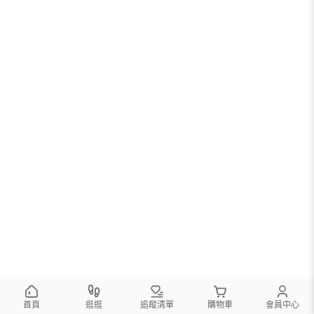
首頁
逛逛
追蹤清單
購物車
會員中心