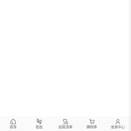
首頁
逛逛
追蹤清單
購物車
會員中心