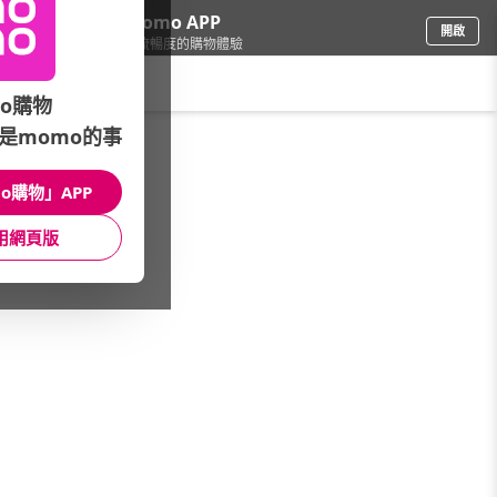
下載momo APP
開啟
給你3倍流暢度的購物體驗
請輸入搜尋關鍵字
o購物
是momo的事
戶外用品
/
登山健行
/
攀岩用品
/
攀岩鞋
o購物」APP
館長推薦
月銷量
新上市
價格
評價
用網頁版
很抱歉，沒有篩選到符合條件的商品
您可以調整篩選條件試試看