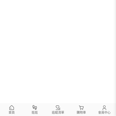
首頁
逛逛
追蹤清單
購物車
會員中心