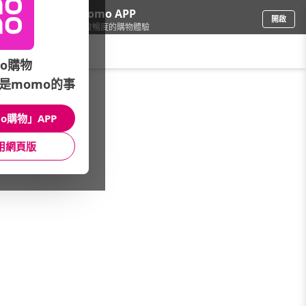
下載momo APP
開啟
給你3倍流暢度的購物體驗
請輸入搜尋關鍵字
o購物
是momo的事
戶外用品
/
登山健行
/
品牌總覽
/
LEICA 望遠鏡
o購物」APP
館長推薦
月銷量
新上市
價格
評價
用網頁版
很抱歉，沒有篩選到符合條件的商品
您可以調整篩選條件試試看