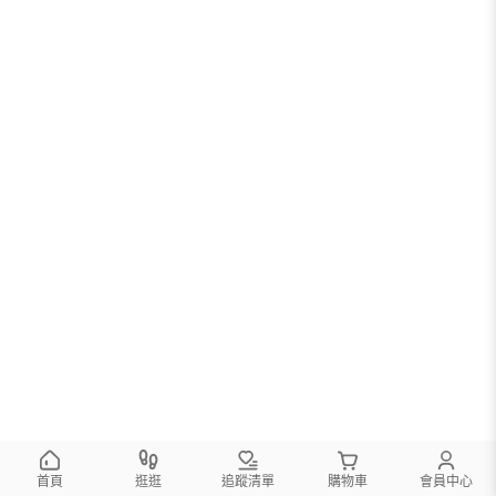
首頁
逛逛
追蹤清單
購物車
會員中心