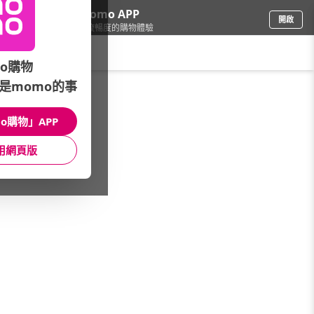
下載momo APP
開啟
給你3倍流暢度的購物體驗
請輸入搜尋關鍵字
o購物
是momo的事
戶外用品
/
登山健行
/
品牌總覽
/
Simmons 西蒙斯
o購物」APP
館長推薦
月銷量
新上市
價格
評價
用網頁版
很抱歉，沒有篩選到符合條件的商品
您可以調整篩選條件試試看