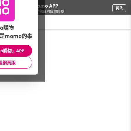
下載momo APP
開啟
給你3倍流暢度的購物體驗
請輸入搜尋關鍵字
o購物
是momo的事
戶外用品
/
登山健行
/
品牌總覽
/
Besmed貝斯美德
o購物」APP
館長推薦
月銷量
新上市
價格
評價
用網頁版
很抱歉，沒有篩選到符合條件的商品
您可以調整篩選條件試試看