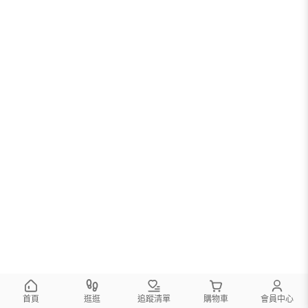
首頁
逛逛
追蹤清單
購物車
會員中心