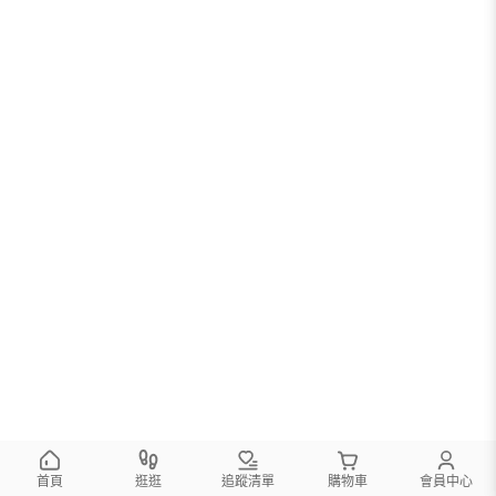
首頁
逛逛
追蹤清單
購物車
會員中心