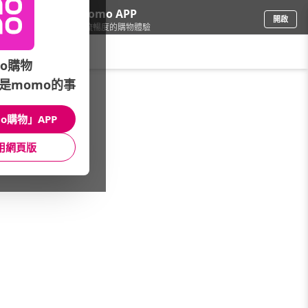
下載momo APP
開啟
給你3倍流暢度的購物體驗
請輸入搜尋關鍵字
o購物
是momo的事
戶外用品
/
登山健行
/
登山裝備
/
裝備周邊
o購物」APP
館長推薦
月銷量
新上市
價格
評價
用網頁版
很抱歉，沒有篩選到符合條件的商品
您可以調整篩選條件試試看