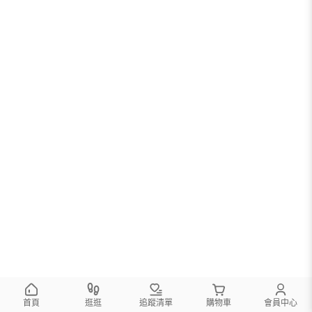
首頁
逛逛
追蹤清單
購物車
會員中心