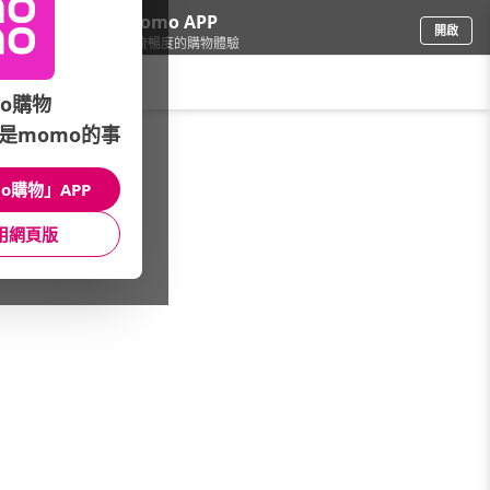
下載momo APP
開啟
給你3倍流暢度的購物體驗
請輸入搜尋關鍵字
o購物
是momo的事
戶外用品
/
雨傘/雨衣
/
品牌專區
/
RainSky
o購物」APP
館長推薦
月銷量
新上市
價格
評價
用網頁版
很抱歉，沒有篩選到符合條件的商品
您可以調整篩選條件試試看