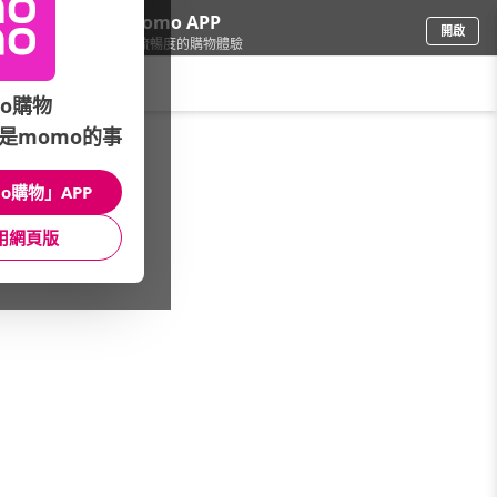
下載momo APP
開啟
給你3倍流暢度的購物體驗
請輸入搜尋關鍵字
o購物
是momo的事
戶外用品
/
雨傘/雨衣
/
本月主打活動
/
OutPerform▼熱銷雨衣5折up
o購物」APP
館長推薦
月銷量
新上市
價格
評價
用網頁版
很抱歉，沒有篩選到符合條件的商品
您可以調整篩選條件試試看