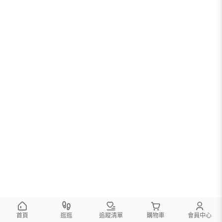
首頁
逛逛
追蹤清單
購物車
會員中心