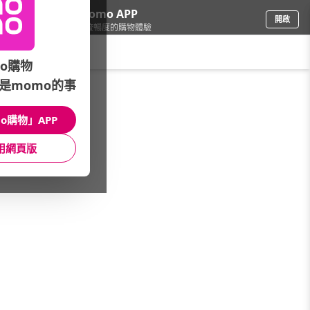
下載momo APP
開啟
給你3倍流暢度的購物體驗
請輸入搜尋關鍵字
o購物
是momo的事
戶外用品
/
雨傘/雨衣
/
館長推薦
o購物」APP
館長推薦
月銷量
新上市
價格
評價
用網頁版
很抱歉，沒有篩選到符合條件的商品
您可以調整篩選條件試試看