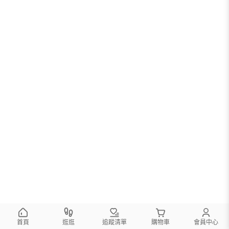
首頁
逛逛
追蹤清單
購物車
會員中心