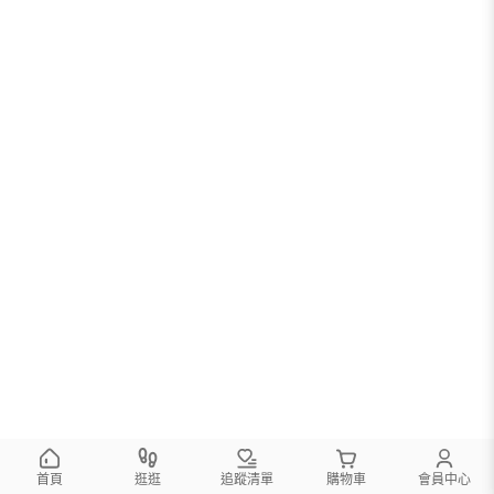
首頁
逛逛
追蹤清單
購物車
會員中心