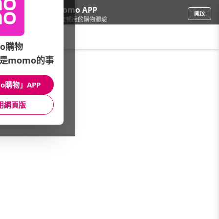
下載momo APP
開啟
給你3倍流暢度的購物體驗
請輸入搜尋關鍵字
o購物
是momo的事
餐廚用品
/
隨行杯/保溫瓶
/
熱銷品牌
/
RICO瑞可
o購物」APP
館長推薦
月銷量
新上市
價格
評價
用網頁版
很抱歉，沒有篩選到符合條件的商品
您可以調整篩選條件試試看