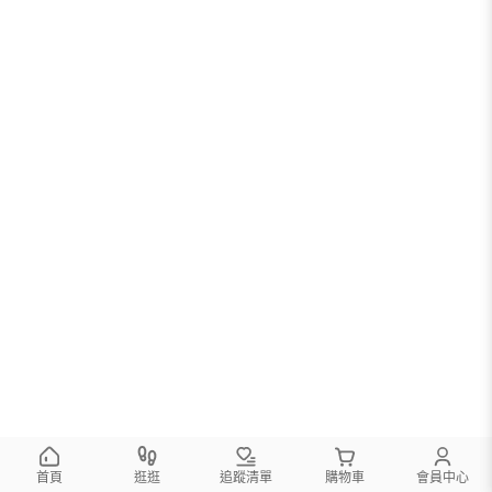
首頁
逛逛
追蹤清單
購物車
會員中心