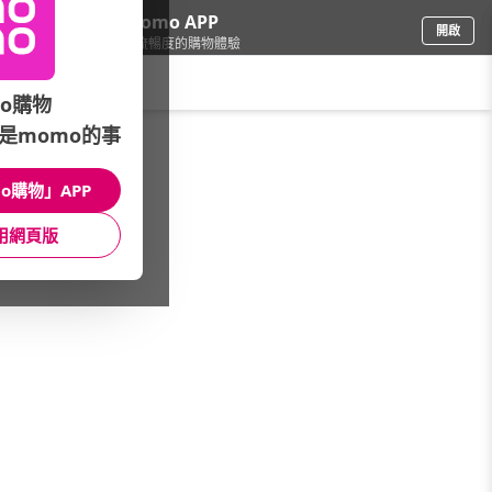
下載momo APP
開啟
給你3倍流暢度的購物體驗
請輸入搜尋關鍵字
o購物
是momo的事
餐廚用品
/
隨行杯/保溫瓶
/
熱銷品牌
/
HYDY
o購物」APP
館長推薦
月銷量
新上市
價格
評價
用網頁版
很抱歉，沒有篩選到符合條件的商品
您可以調整篩選條件試試看