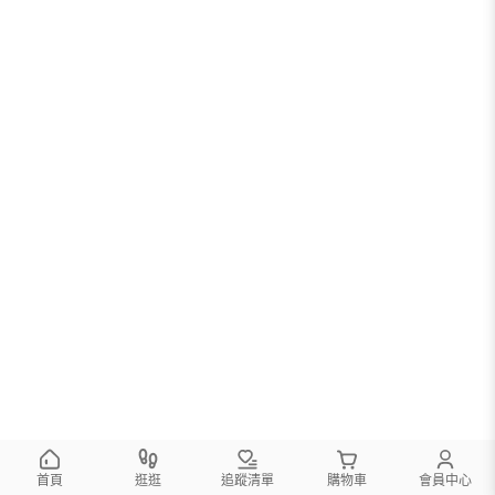
首頁
逛逛
追蹤清單
購物車
會員中心