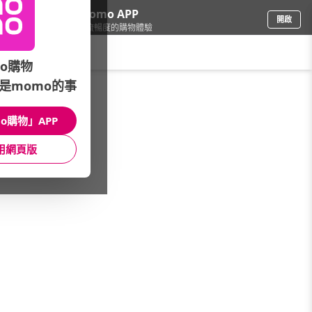
下載momo APP
開啟
給你3倍流暢度的購物體驗
請輸入搜尋關鍵字
o購物
是momo的事
餐廚用品
/
隨行杯/保溫瓶
/
各式杯瓶
/
運動搖搖杯
o購物」APP
館長推薦
月銷量
新上市
價格
評價
用網頁版
很抱歉，沒有篩選到符合條件的商品
您可以調整篩選條件試試看