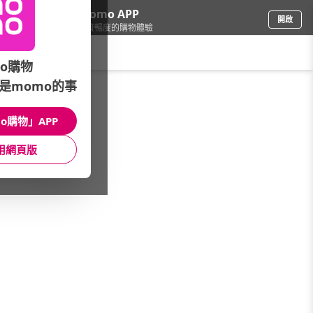
下載momo APP
開啟
給你3倍流暢度的購物體驗
請輸入搜尋關鍵字
o購物
是momo的事
餐廚用品
/
隨行杯/保溫瓶
/
熱銷品牌
/
FUJI-GRACE 日本富士雅麗
o購物」APP
館長推薦
月銷量
新上市
價格
評價
用網頁版
很抱歉，沒有篩選到符合條件的商品
您可以調整篩選條件試試看