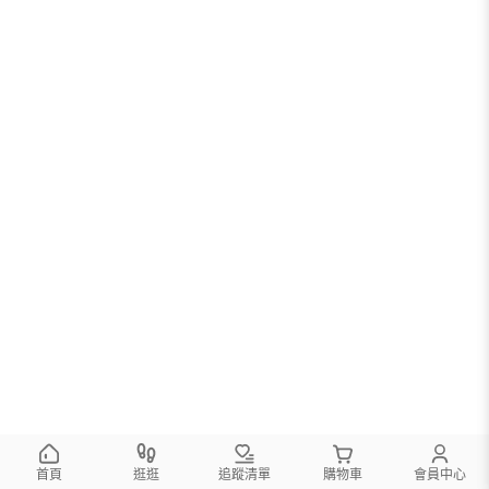
首頁
逛逛
追蹤清單
購物車
會員中心