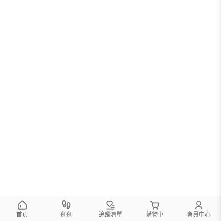
首頁
逛逛
追蹤清單
購物車
會員中心