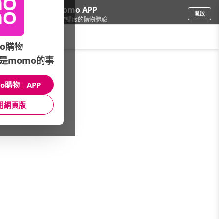
下載momo APP
開啟
給你3倍流暢度的購物體驗
請輸入搜尋關鍵字
o購物
是momo的事
餐廚用品
/
隨行杯/保溫瓶
/
熱銷品牌
/
Arlink
o購物」APP
館長推薦
月銷量
新上市
價格
評價
用網頁版
很抱歉，沒有篩選到符合條件的商品
您可以調整篩選條件試試看