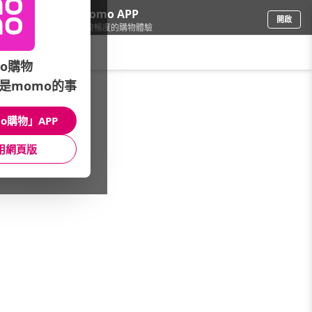
下載momo APP
開啟
給你3倍流暢度的購物體驗
請輸入搜尋關鍵字
o購物
是momo的事
餐廚用品
/
隨行杯/保溫瓶
/
本月主打
/
Blenderbottle黃金
o購物」APP
館長推薦
月銷量
新上市
價格
評價
用網頁版
很抱歉，沒有篩選到符合條件的商品
您可以調整篩選條件試試看