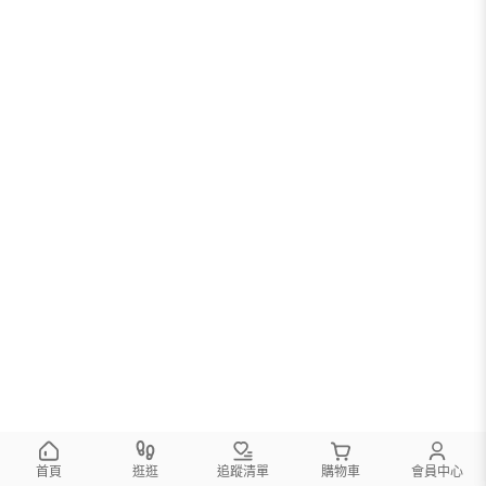
首頁
逛逛
追蹤清單
購物車
會員中心