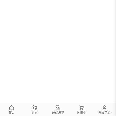
首頁
逛逛
追蹤清單
購物車
會員中心