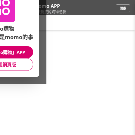
下載momo APP
開啟
給你3倍流暢度的購物體驗
請輸入搜尋關鍵字
o購物
是momo的事
餐廚用品
/
咖啡用品
/
HARIO
o購物」APP
館長推薦
月銷量
新上市
價格
評價
用網頁版
很抱歉，沒有篩選到符合條件的商品
您可以調整篩選條件試試看