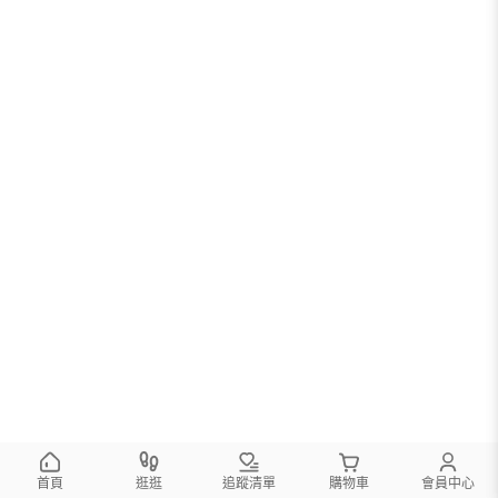
首頁
逛逛
追蹤清單
購物車
會員中心