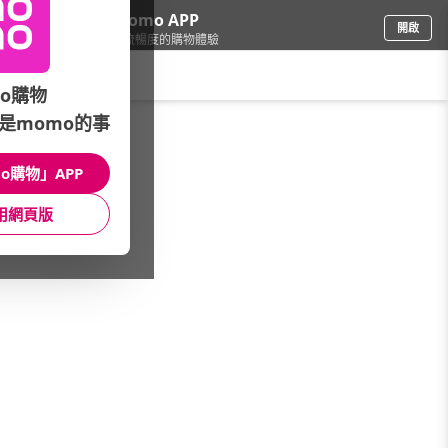
下載momo APP
開啟
給你3倍流暢度的購物體驗
請輸入搜尋關鍵字
o購物
是momo的事
餐廚用品
/
碗盤餐具
/
品牌總覽
/
倍麗森
o購物」APP
館長推薦
月銷量
新上市
價格
評價
用網頁版
很抱歉，沒有篩選到符合條件的商品
您可以調整篩選條件試試看