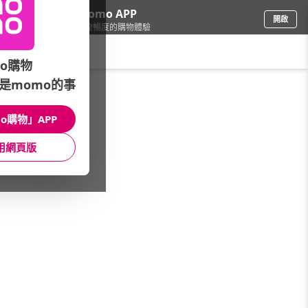
下載momo APP
開啟
給你3倍流暢度的購物體驗
請輸入搜尋關鍵字
o購物
是momo的事
餐廚用品
/
碗盤餐具
/
品牌總覽
/
LohasPottery 陸寶
o購物」APP
館長推薦
月銷量
新上市
價格
評價
用網頁版
很抱歉，沒有篩選到符合條件的商品
您可以調整篩選條件試試看