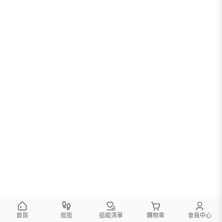
首頁
逛逛
追蹤清單
購物車
會員中心