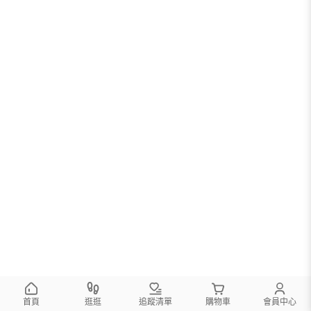
首頁
逛逛
追蹤清單
購物車
會員中心