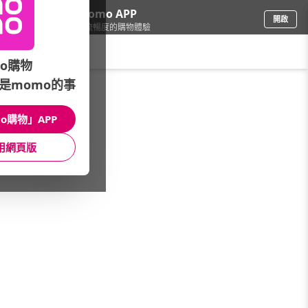
下載momo APP
開啟
給你3倍流暢度的購物體驗
請輸入搜尋關鍵字
o購物
是momo的事
餐廚用品
/
茶具/茶壺
/
茶具用品
/
茶匙/針/夾
o購物」APP
館長推薦
月銷量
新上市
價格
評價
用網頁版
很抱歉，沒有篩選到符合條件的商品
您可以調整篩選條件試試看