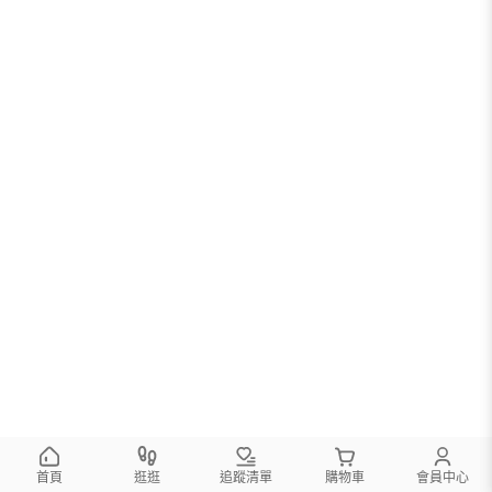
首頁
逛逛
追蹤清單
購物車
會員中心