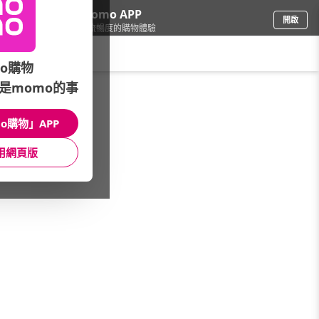
下載momo APP
開啟
給你3倍流暢度的購物體驗
請輸入搜尋關鍵字
o購物
是momo的事
餐廚用品
/
保鮮盒/便當盒
/
保鮮密封罐
/
保鮮罐/密封罐
o購物」APP
館長推薦
月銷量
新上市
價格
評價
用網頁版
很抱歉，沒有篩選到符合條件的商品
您可以調整篩選條件試試看