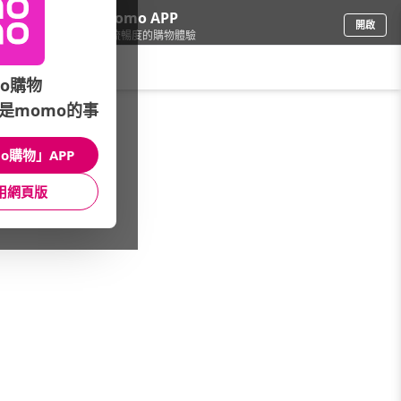
下載momo APP
開啟
給你3倍流暢度的購物體驗
請輸入搜尋關鍵字
o購物
是momo的事
餐廚用品
/
保鮮盒/便當盒
/
保鮮盒品牌
/
德國EMSA
o購物」APP
館長推薦
月銷量
新上市
價格
評價
用網頁版
很抱歉，沒有篩選到符合條件的商品
您可以調整篩選條件試試看