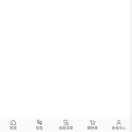
首頁
逛逛
追蹤清單
購物車
會員中心