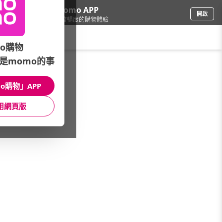
下載momo APP
開啟
給你3倍流暢度的購物體驗
請輸入搜尋關鍵字
o購物
是momo的事
餐廚用品
/
保鮮盒/便當盒
/
保鮮盒品牌
/
KEYWAY
o購物」APP
館長推薦
月銷量
新上市
價格
評價
用網頁版
很抱歉，沒有篩選到符合條件的商品
您可以調整篩選條件試試看