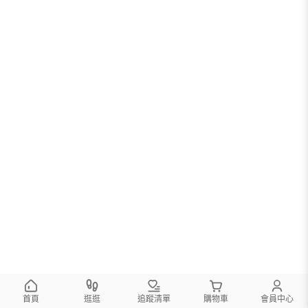
首頁
逛逛
追蹤清單
購物車
會員中心