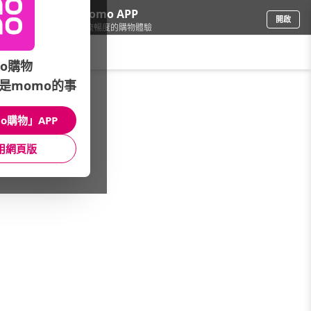
下載momo APP
開啟
給你3倍流暢度的購物體驗
請輸入搜尋關鍵字
o購物
是momo的事
餐廚用品
/
保鮮盒/便當盒
/
Prepara全系列保鮮盒
/
作業用
o購物」APP
館長推薦
月銷量
新上市
價格
評價
用網頁版
很抱歉，沒有篩選到符合條件的商品
您可以調整篩選條件試試看