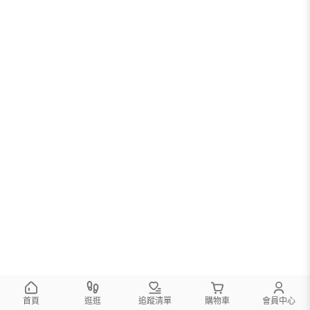
首頁
逛逛
追蹤清單
購物車
會員中心