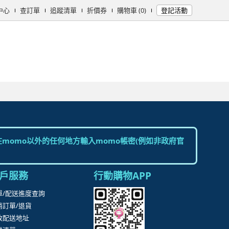
中心
查訂單
追蹤清單
折價券
購物車 (0)
登記活動
女時尚
男時尚
精品/飾品
彩妝保養
個人清潔
日用/紙品
母