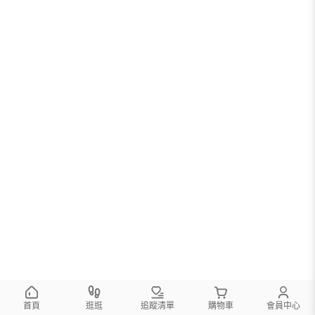
首頁
逛逛
追蹤清單
購物車
會員中心