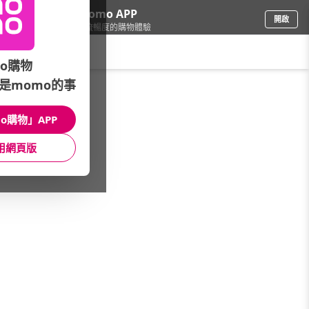
下載momo APP
開啟
給你3倍流暢度的購物體驗
請輸入搜尋關鍵字
o購物
是momo的事
餐廚用品
/
刀具砧板配件
/
品牌總覽
/
SADOMAIN
o購物」APP
館長推薦
月銷量
新上市
價格
評價
用網頁版
很抱歉，沒有篩選到符合條件的商品
您可以調整篩選條件試試看