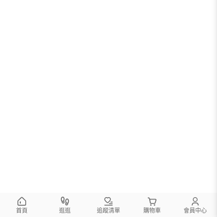
首頁
逛逛
追蹤清單
購物車
會員中心