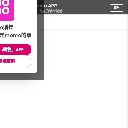
下載momo APP
開啟
給你3倍流暢度的購物體驗
請輸入搜尋關鍵字
o購物
是momo的事
餐廚用品
/
刀具砧板配件
/
本月主打
/
英國Joseph Joseph★創意設計
o購物」APP
館長推薦
月銷量
新上市
價格
評價
用網頁版
很抱歉，沒有篩選到符合條件的商品
您可以調整篩選條件試試看