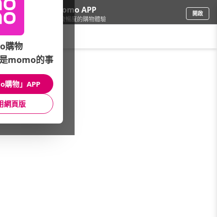
下載momo APP
開啟
給你3倍流暢度的購物體驗
請輸入搜尋關鍵字
o購物
是momo的事
餐廚用品
/
刀具砧板配件
/
調味盒/罐/瓶
/
調味罐
o購物」APP
館長推薦
月銷量
新上市
價格
評價
用網頁版
很抱歉，沒有篩選到符合條件的商品
您可以調整篩選條件試試看