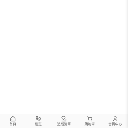
首頁
逛逛
追蹤清單
購物車
會員中心