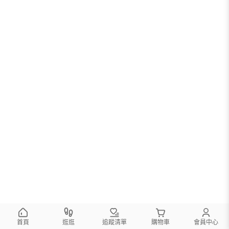
首頁
逛逛
追蹤清單
購物車
會員中心