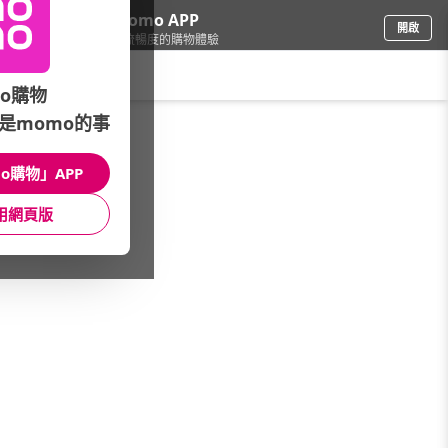
下載momo APP
開啟
給你3倍流暢度的購物體驗
請輸入搜尋關鍵字
o購物
是momo的事
餐廚用品
/
鍋具
/
台灣品牌
/
陸寶
o購物」APP
館長推薦
月銷量
新上市
價格
評價
用網頁版
很抱歉，沒有篩選到符合條件的商品
您可以調整篩選條件試試看