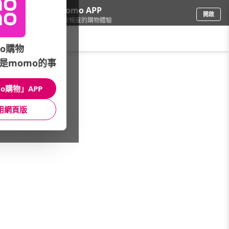
下載momo APP
開啟
給你3倍流暢度的購物體驗
請輸入搜尋關鍵字
o購物
是momo的事
餐廚用品
/
鍋具
/
亞洲品牌
/
Arnest-moPlus
o購物」APP
館長推薦
月銷量
新上市
價格
評價
用網頁版
很抱歉，沒有篩選到符合條件的商品
您可以調整篩選條件試試看