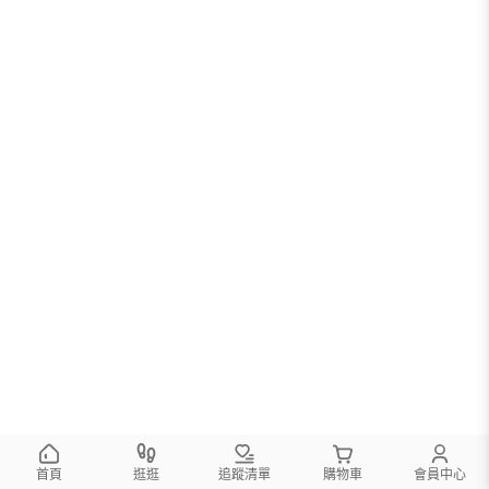
首頁
逛逛
追蹤清單
購物車
會員中心