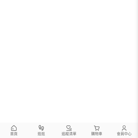
首頁
逛逛
追蹤清單
購物車
會員中心