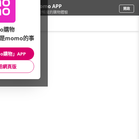
下載momo APP
開啟
給你3倍流暢度的購物體驗
請輸入搜尋關鍵字
o購物
是momo的事
家具收納
/
櫥櫃/櫃子
/
抽屜櫃
/
四抽櫃
o購物」APP
館長推薦
月銷量
新上市
價格
評價
用網頁版
很抱歉，沒有篩選到符合條件的商品
您可以調整篩選條件試試看