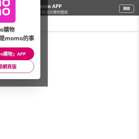
下載momo APP
開啟
給你3倍流暢度的購物體驗
請輸入搜尋關鍵字
o購物
是momo的事
家具收納
/
櫥櫃/櫃子
/
抽屜櫃
/
六抽櫃
o購物」APP
館長推薦
月銷量
新上市
價格
評價
用網頁版
很抱歉，沒有篩選到符合條件的商品
您可以調整篩選條件試試看