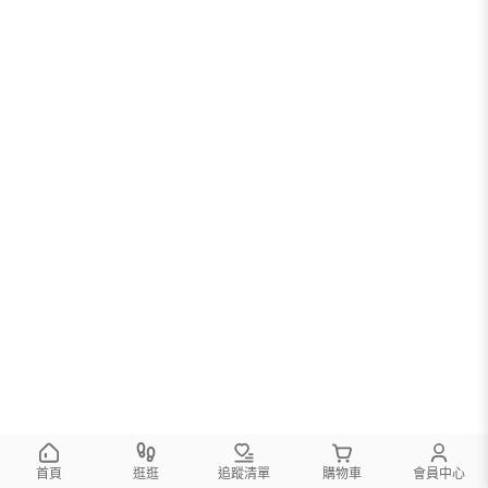
首頁
逛逛
追蹤清單
購物車
會員中心