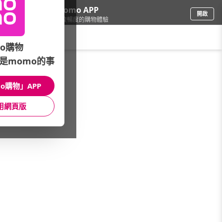
下載momo APP
開啟
給你3倍流暢度的購物體驗
請輸入搜尋關鍵字
o購物
是momo的事
家具收納
/
櫥櫃/櫃子
/
品牌總覽
/
AS 雅司設計
o購物」APP
館長推薦
月銷量
新上市
價格
評價
用網頁版
很抱歉，沒有篩選到符合條件的商品
您可以調整篩選條件試試看