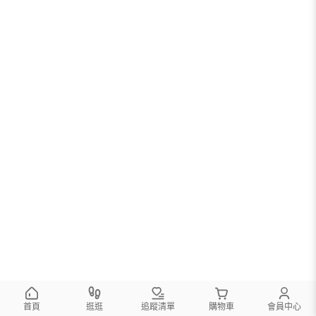
首頁
逛逛
追蹤清單
購物車
會員中心