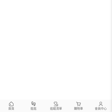
首頁
逛逛
追蹤清單
購物車
會員中心