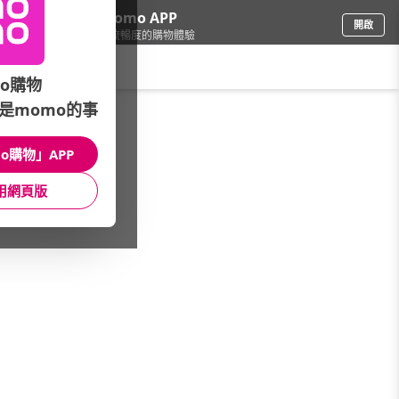
下載momo APP
開啟
給你3倍流暢度的購物體驗
請輸入搜尋關鍵字
o購物
是momo的事
家具收納
/
櫥櫃/櫃子
/
書櫃
/
OA辦公櫃
o購物」APP
館長推薦
月銷量
新上市
價格
評價
用網頁版
很抱歉，沒有篩選到符合條件的商品
您可以調整篩選條件試試看