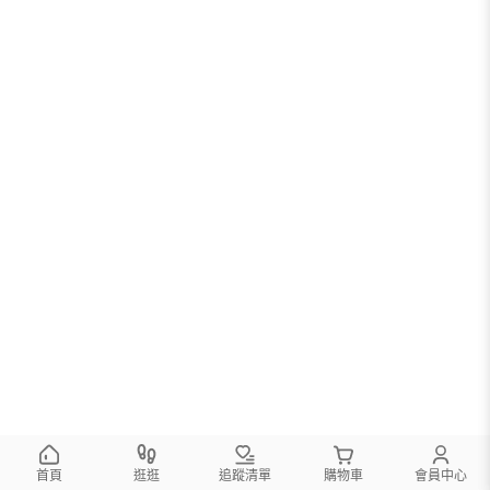
首頁
逛逛
追蹤清單
購物車
會員中心