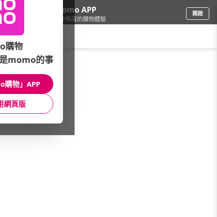
下載momo APP
開啟
給你3倍流暢度的購物體驗
請輸入搜尋關鍵字
o購物
是momo的事
家具收納
/
櫥櫃/櫃子
/
本月主打
/
★人氣熱銷推薦
o購物」APP
館長推薦
月銷量
新上市
價格
評價
用網頁版
很抱歉，沒有篩選到符合條件的商品
您可以調整篩選條件試試看