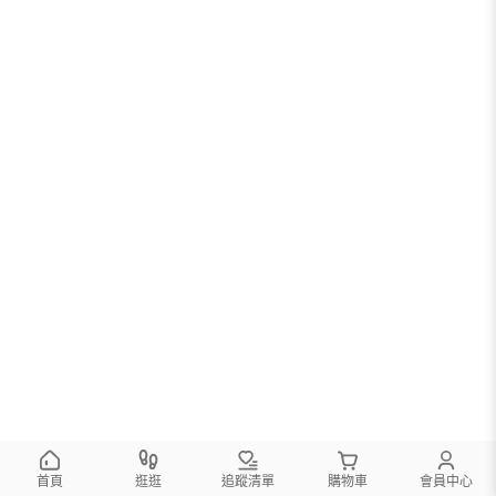
首頁
逛逛
追蹤清單
購物車
會員中心