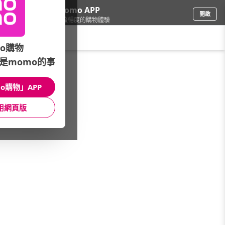
下載momo APP
開啟
給你3倍流暢度的購物體驗
請輸入搜尋關鍵字
o購物
是momo的事
家具收納
/
桌/茶几/化妝台
/
品牌總覽
/
MOTTI
o購物」APP
館長推薦
月銷量
新上市
價格
評價
用網頁版
很抱歉，沒有篩選到符合條件的商品
您可以調整篩選條件試試看