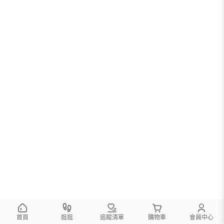
首頁
逛逛
追蹤清單
購物車
會員中心