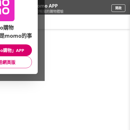
下載momo APP
開啟
給你3倍流暢度的購物體驗
請輸入搜尋關鍵字
o購物
是momo的事
家具收納
/
桌/茶几/化妝台
/
品牌總覽
/
PB FURNITURE 堡美家具
o購物」APP
館長推薦
月銷量
新上市
價格
評價
用網頁版
很抱歉，沒有篩選到符合條件的商品
您可以調整篩選條件試試看