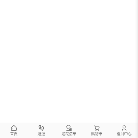
首頁
逛逛
追蹤清單
購物車
會員中心