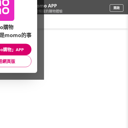
下載momo APP
開啟
給你3倍流暢度的購物體驗
請輸入搜尋關鍵字
o購物
是momo的事
家具收納
/
桌/茶几/化妝台
/
品牌總覽
/
Humanconnect
o購物」APP
館長推薦
月銷量
新上市
價格
評價
用網頁版
很抱歉，沒有篩選到符合條件的商品
您可以調整篩選條件試試看