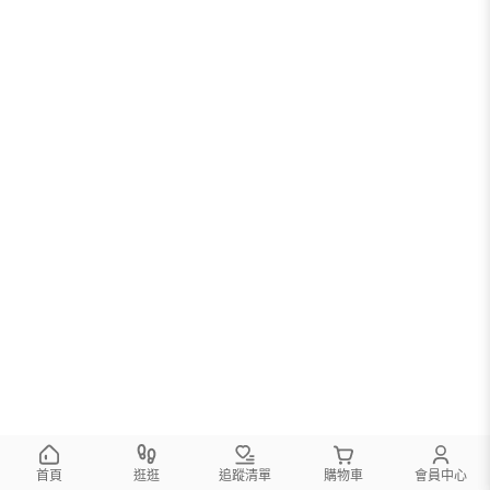
首頁
逛逛
追蹤清單
購物車
會員中心