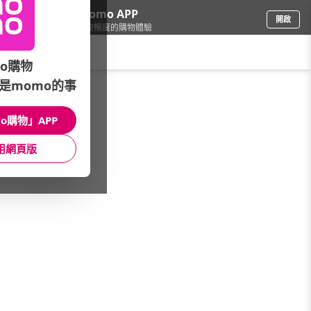
下載momo APP
開啟
給你3倍流暢度的購物體驗
請輸入搜尋關鍵字
o購物
是momo的事
家具收納
/
桌/茶几/化妝台
/
品牌總覽
/
Flexispot
o購物」APP
館長推薦
月銷量
新上市
價格
評價
用網頁版
很抱歉，沒有篩選到符合條件的商品
您可以調整篩選條件試試看