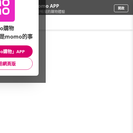
下載momo APP
開啟
給你3倍流暢度的購物體驗
請輸入搜尋關鍵字
o購物
是momo的事
家具收納
/
層架
/
熱銷層架品牌
/
空間特工
o購物」APP
館長推薦
月銷量
新上市
價格
評價
用網頁版
很抱歉，沒有篩選到符合條件的商品
您可以調整篩選條件試試看