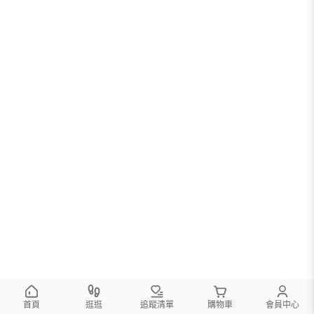
首頁
逛逛
追蹤清單
購物車
會員中心