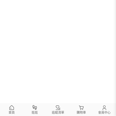
首頁
逛逛
追蹤清單
購物車
會員中心