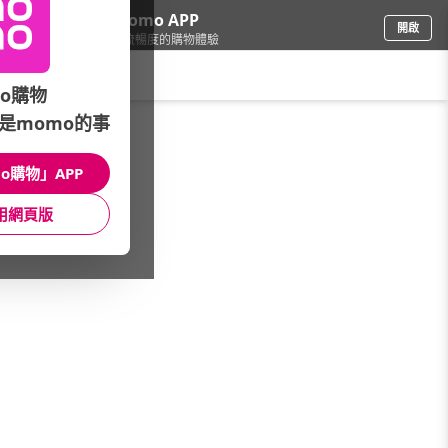
下載momo APP
開啟
給你3倍流暢度的購物體驗
請輸入搜尋關鍵字
o購物
是momo的事
家具收納
/
洗曬週邊
/
品牌總覽
/
晴天媽咪
o購物」APP
館長推薦
月銷量
新上市
價格
評價
用網頁版
很抱歉，沒有篩選到符合條件的商品
您可以調整篩選條件試試看