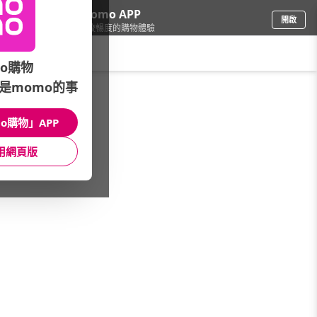
下載momo APP
開啟
給你3倍流暢度的購物體驗
請輸入搜尋關鍵字
o購物
是momo的事
家具收納
/
洗曬週邊
/
品牌總覽
/
寶媽咪
o購物」APP
館長推薦
月銷量
新上市
價格
評價
用網頁版
很抱歉，沒有篩選到符合條件的商品
您可以調整篩選條件試試看