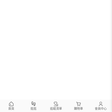
首頁
逛逛
追蹤清單
購物車
會員中心