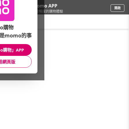
下載momo APP
開啟
給你3倍流暢度的購物體驗
請輸入搜尋關鍵字
o購物
是momo的事
手機/相機
/
行動電源/電池
/
行動電源品牌總覽(A-Z)
/
ZIKKO
o購物」APP
館長推薦
月銷量
新上市
價格
評價
用網頁版
很抱歉，沒有篩選到符合條件的商品
您可以調整篩選條件試試看