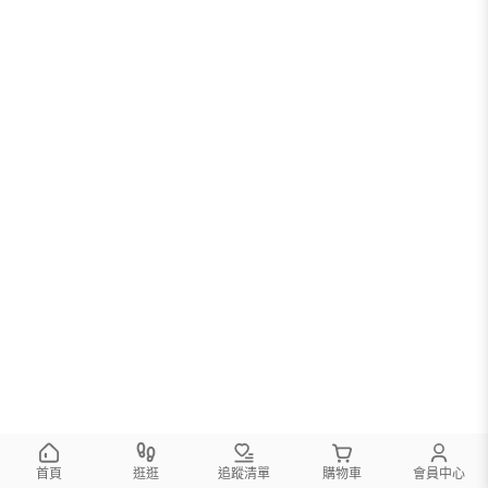
首頁
逛逛
追蹤清單
購物車
會員中心