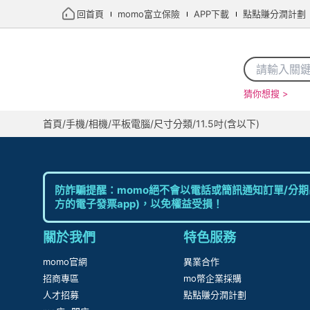
回首頁
momo富立保險
APP下載
點點賺分潤計劃
猜你想搜 >
首頁
/
手機/相機
/
平板電腦
/
尺寸分類
/
11.5吋(含以下)
防詐騙提醒：momo絕不會以電話或簡訊通知訂單/分期
方的電子發票app)，以免權益受損！
關於我們
特色服務
momo官網
異業合作
招商專區
mo幣企業採購
人才招募
點點賺分潤計劃