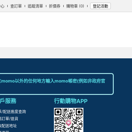
中心
查訂單
追蹤清單
折價券
購物車 (0)
登記活動
momo以外的任何地方輸入momo帳密(例如非政府官
戶服務
行動購物APP
單/配送進度查詢
消訂單/退貨
改配送地址