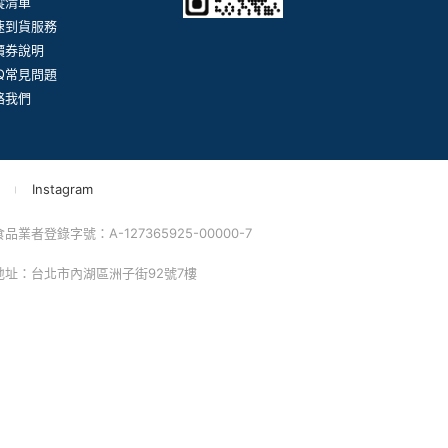
蹤清單
速到貨服務
價券說明
AQ常見問題
絡我們
Instagram
業者登錄字號：A-127365925-00000-7
 地址：台北市內湖區洲子街92號7樓