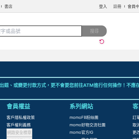
書店
登入
註冊
會員
搜尋
出錯、或變更付款方式，更不會要您前往ATM進行任何操作！不應在
會員權益
系列網站
客
客戶隱私權政策
momoFB粉絲團
訂
客戶權利義務
momo好物交流社團
取
網路安全標章
momo官方IG
更