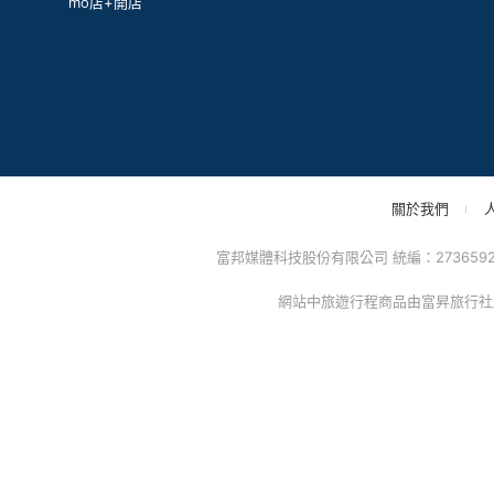
mo店+開店
關於我們
富邦媒體科技股份有限公司 統編：27365925 
網站中旅遊行程商品由富昇旅行社股份