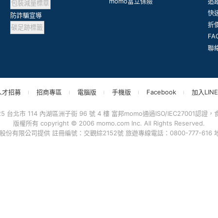
包裝減量標章
momo富立保險
追
防詐騙宣導
快
碳足跡標籤
折
F
聯
人才招募
招商專區
電腦版
手機版
Facebook
加入LINE
台北市 114 內湖區洲子街 96 號 4 樓 富邦momo通過ISO/IEC27001認證，食品
版權所有 copyright © 2006 momo.com Inc. All Rights Reserved.
有限公司提供 註冊編號：交觀綜2152號 旅遊專線電話：0800-777-616