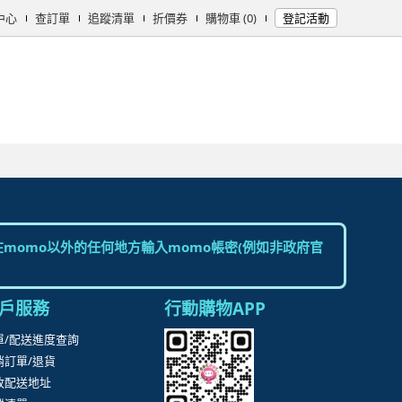
中心
查訂單
追蹤清單
折價券
購物車 (0)
登記活動
女時尚
男時尚
精品/飾品
彩妝保養
個人清潔
日用/紙品
母