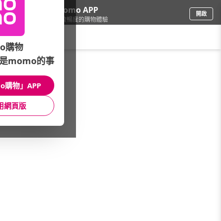
下載momo APP
開啟
給你3倍流暢度的購物體驗
請輸入搜尋關鍵字
o購物
是momo的事
手機/相機
/
耳機/藍牙耳機
/
直播麥克風
/
SHURE
o購物」APP
館長推薦
月銷量
新上市
價格
評價
用網頁版
很抱歉，沒有篩選到符合條件的商品
您可以調整篩選條件試試看