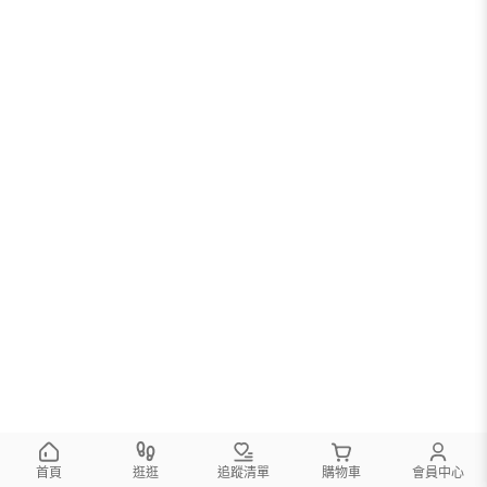
首頁
逛逛
追蹤清單
購物車
會員中心