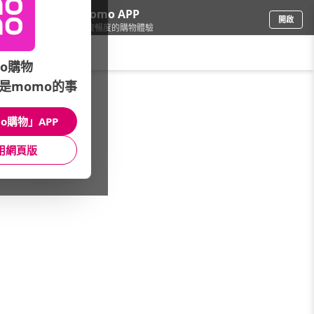
下載momo APP
開啟
給你3倍流暢度的購物體驗
請輸入搜尋關鍵字
o購物
是momo的事
手機/相機
/
iPhone
/
iPhone 13 Pro
/
Max 512G
o購物」APP
館長推薦
月銷量
新上市
價格
評價
用網頁版
很抱歉，沒有篩選到符合條件的商品
您可以調整篩選條件試試看