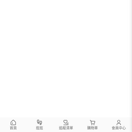
首頁
逛逛
追蹤清單
購物車
會員中心