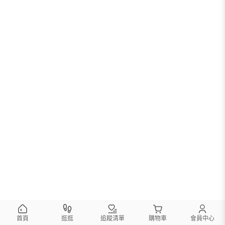
首頁
逛逛
追蹤清單
購物車
會員中心