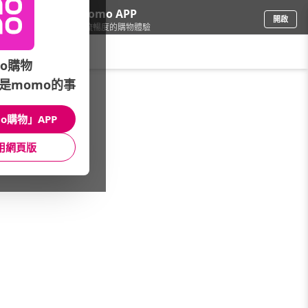
下載momo APP
開啟
給你3倍流暢度的購物體驗
請輸入搜尋關鍵字
o購物
是momo的事
手機/相機
/
iPhone
/
iPhone 15
/
Plus 512G
o購物」APP
館長推薦
月銷量
新上市
價格
評價
用網頁版
很抱歉，沒有篩選到符合條件的商品
您可以調整篩選條件試試看