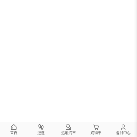
首頁
逛逛
追蹤清單
購物車
會員中心