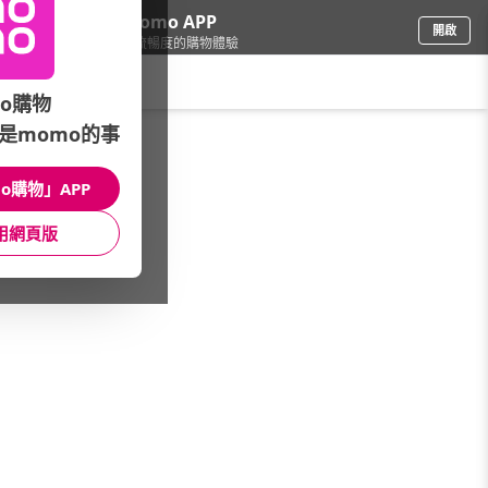
下載momo APP
開啟
給你3倍流暢度的購物體驗
請輸入搜尋關鍵字
o購物
是momo的事
手機/相機
/
iPhone
/
本月主打
/
◤精選福利品92折起
o購物」APP
館長推薦
月銷量
新上市
價格
評價
用網頁版
很抱歉，沒有篩選到符合條件的商品
您可以調整篩選條件試試看