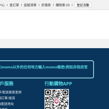
中心
查訂單
追蹤清單
折價券
購物車 (0)
登記活動
女時尚
男時尚
精品/飾品
彩妝保養
個人清潔
日用/紙品
母