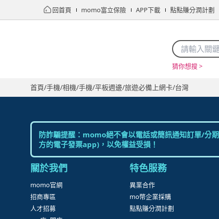
回首頁
momo富立保險
APP下載
點點賺分潤計劃
猜你想搜 >
首頁
限時搶購
直播
mo店+
看看買
家電
電玩
首頁
/
手機/相機
/
手機/平板週邊
/
旅遊必備上網卡
/
台灣