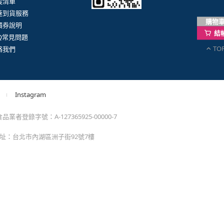
購物
結
TO