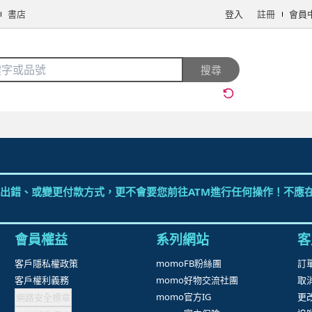
書店
登入
註冊
會員
搜全站商品
搜尋
手機/相機
電腦/組件
3C週邊
保健/醫療
食品/飲料
生鮮